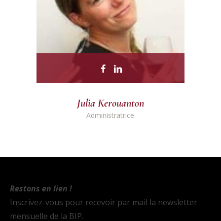
Julia Kerouanton
Administratrice
Restons en lien !
Inscrivez-vous pour recevoir par mail la newsletter
mensuelle de la BIP.