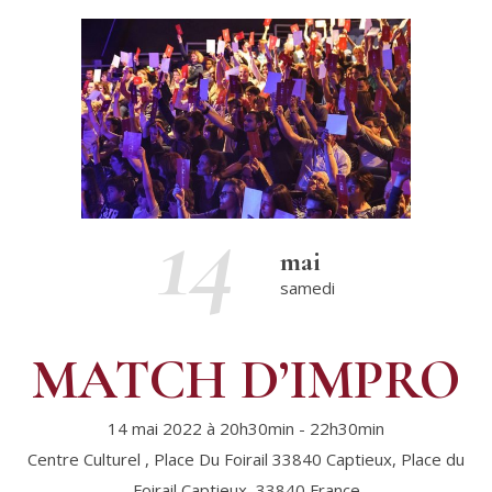
14
mai
samedi
MATCH D’IMPRO
14 mai 2022 à 20h30min
-
22h30min
Centre Culturel , Place Du Foirail 33840 Captieux,
Place du
Foirail
Captieux
,
33840
France